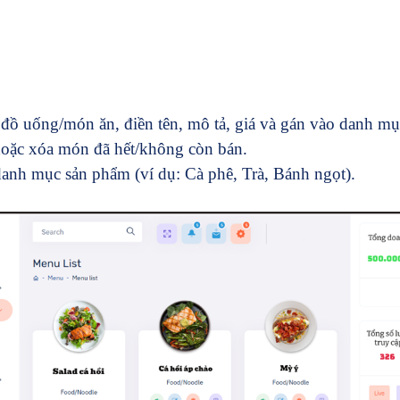
đồ uống/món ăn, điền tên, mô tả, giá và gán vào danh mụ
hoặc xóa món đã hết/không còn bán.
anh mục sản phẩm (ví dụ: Cà phê, Trà, Bánh ngọt).