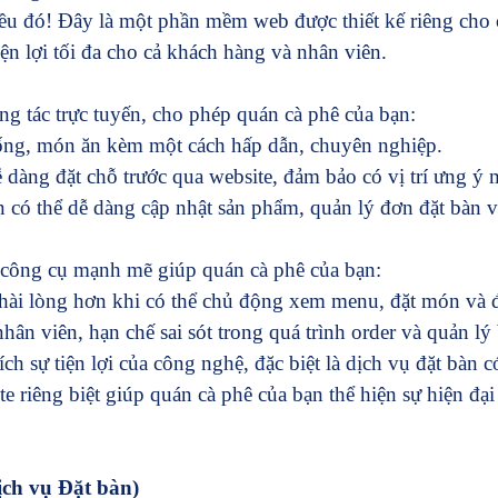
ều đó! Đây là một phần mềm web được thiết kế riêng cho c
ện lợi tối đa cho cả khách hàng và nhân viên.
ng tác trực tuyến, cho phép quán cà phê của bạn:
 uống, món ăn kèm một cách hấp dẫn, chuyên nghiệp.
ễ dàng đặt chỗ trước qua website, đảm bảo có vị trí ưng ý
có thể dễ dàng cập nhật sản phẩm, quản lý đơn đặt bàn và
 công cụ mạnh mẽ giúp quán cà phê của bạn:
hài lòng hơn khi có thể chủ động xem menu, đặt món và đặ
hân viên, hạn chế sai sót trong quá trình order và quản lý
h sự tiện lợi của công nghệ, đặc biệt là dịch vụ đặt bàn 
 riêng biệt giúp quán cà phê của bạn thể hiện sự hiện đạ
ch vụ Đặt bàn)