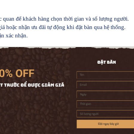
c quan để khách hàng chọn thời gian và số lượng người.
á hoặc nhận ưu đãi tự động khi đặt bàn qua hệ thống.
ận xác nhận.