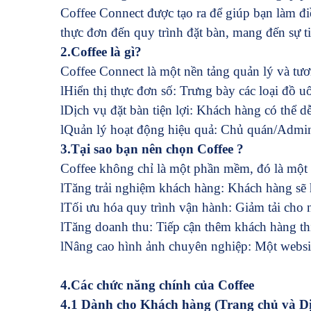
Coffee Connect được tạo ra để giúp bạn làm đi
thực đơn đến quy trình đặt bàn, mang đến sự ti
2.Coffee là gì?
Coffee Connect là một nền tảng quản lý và tươ
l
Hiển thị thực đơn số: Trưng bày các loại đồ
l
Dịch vụ đặt bàn tiện lợi: Khách hàng có thể d
l
Quản lý hoạt động hiệu quả: Chủ quán/Admin 
3.Tại sao bạn nên chọn Coffee ?
Coffee không chỉ là một phần mềm, đó là một
l
Tăng trải nghiệm khách hàng: Khách hàng sẽ 
l
Tối ưu hóa quy trình vận hành: Giảm tải cho n
l
Tăng doanh thu: Tiếp cận thêm khách hàng thíc
l
Nâng cao hình ảnh chuyên nghiệp: Một website
4.Các chức năng chính của Coffee
4.1 Dành cho Khách hàng (Trang chủ và Dị