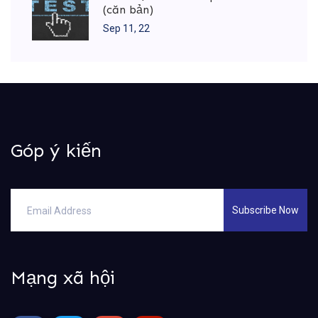
(căn bản)
Sep 11, 22
Góp ý kiến
Subscribe Now
Mạng xã hội