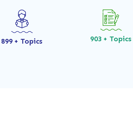
1050
+ Topic
1050
+ Topics