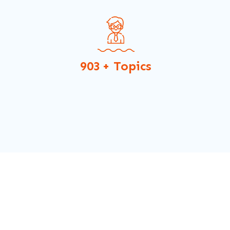
1050
+ Topics
s