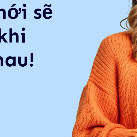
mới sẽ
học
khi
 triển
hau!