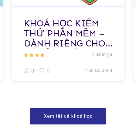
KHOÁ HỌC KIỂM
THỬ PHẦN MỀM –
DÀNH RIÊNG CHO
NGƯỜI TRÁI
0 đánh giá
NGÀNH
0
0
4,500,000 vnđ
Xem tất cả khoá học