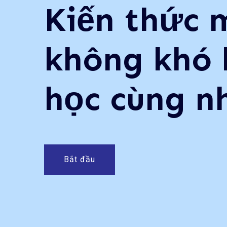
Kiến thức 
Cùng nhau 
không khó 
hỏi và phát
học cùng n
bản thân!
Bắt đầu
Bắt đầu