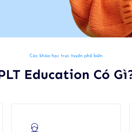
Các khóa học trực tuyến phổ biến
PLT Education Có Gì