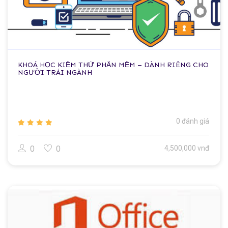
KHOÁ HỌC KIỂM THỬ PHẦN MỀM – DÀNH RIÊNG CHO
NGƯỜI TRÁI NGÀNH
0 đánh giá
0
0
4,500,000 vnđ