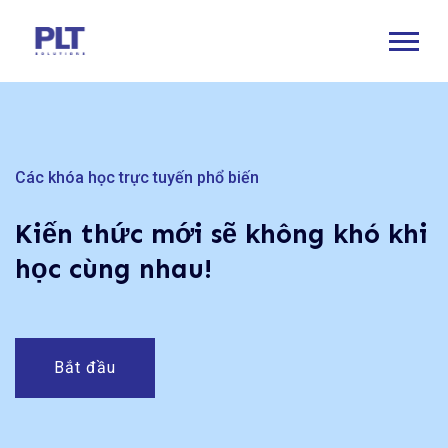
Các khóa học trực tuyến phổ biến
Các khóa học trực tuyến phổ biến
Kiến thức mới sẽ không khó khi
Cùng nhau học hỏi và phát
học cùng nhau!
triển bản thân!
Bắt đầu
Bắt đầu