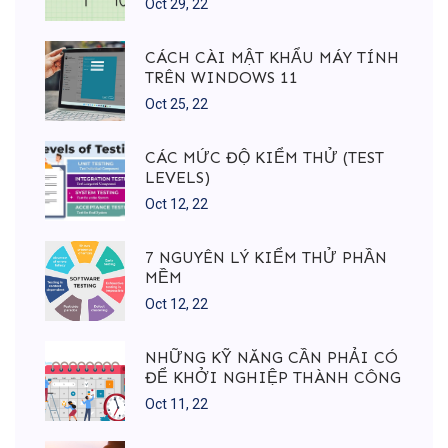
Oct 29, 22
CÁCH CÀI MẬT KHẨU MÁY TÍNH
TRÊN WINDOWS 11
Oct 25, 22
CÁC MỨC ĐỘ KIỂM THỬ (TEST
LEVELS)
Oct 12, 22
7 NGUYÊN LÝ KIỂM THỬ PHẦN
MỀM
Oct 12, 22
NHỮNG KỸ NĂNG CẦN PHẢI CÓ
ĐỂ KHỞI NGHIỆP THÀNH CÔNG
Oct 11, 22