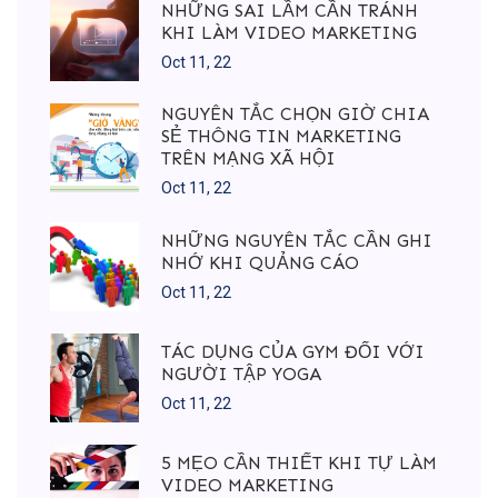
NHỮNG SAI LẦM CẦN TRÁNH
KHI LÀM VIDEO MARKETING
Oct 11, 22
NGUYÊN TẮC CHỌN GIỜ CHIA
SẺ THÔNG TIN MARKETING
TRÊN MẠNG XÃ HỘI
Oct 11, 22
NHỮNG NGUYÊN TẮC CẦN GHI
NHỚ KHI QUẢNG CÁO
Oct 11, 22
TÁC DỤNG CỦA GYM ĐỐI VỚI
NGƯỜI TẬP YOGA
Oct 11, 22
5 MẸO CẦN THIẾT KHI TỰ LÀM
VIDEO MARKETING