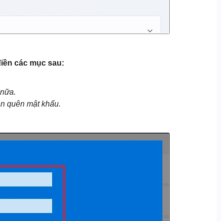
điền các mục sau:
 nữa.
ạn quên mật khẩu.