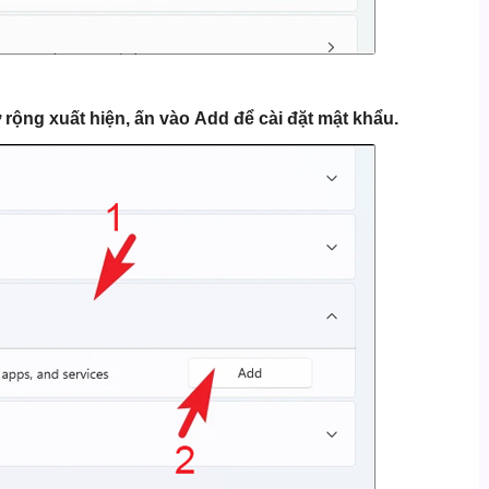
 rộng xuất hiện, ấn vào
Add
để cài đặt mật khẩu.