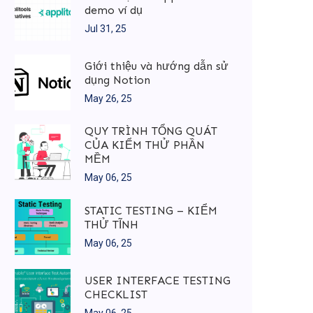
demo ví dụ
Jul 31, 25
Giới thiệu và hướng dẫn sử
dụng Notion
May 26, 25
QUY TRÌNH TỔNG QUÁT
CỦA KIỂM THỬ PHẦN
MỀM
May 06, 25
STATIC TESTING – KIỂM
THỬ TĨNH
May 06, 25
USER INTERFACE TESTING
CHECKLIST
May 06, 25