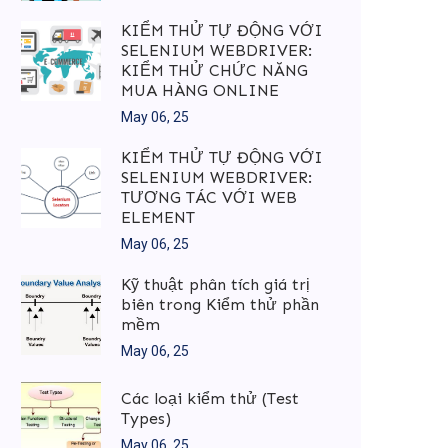
KIỂM THỬ TỰ ĐỘNG VỚI
SELENIUM WEBDRIVER:
KIỂM THỬ CHỨC NĂNG
MUA HÀNG ONLINE
May 06, 25
KIỂM THỬ TỰ ĐỘNG VỚI
SELENIUM WEBDRIVER:
TƯƠNG TÁC VỚI WEB
ELEMENT
May 06, 25
Kỹ thuật phân tích giá trị
biên trong Kiểm thử phần
mềm
May 06, 25
Các loại kiểm thử (Test
Types)
May 06, 25