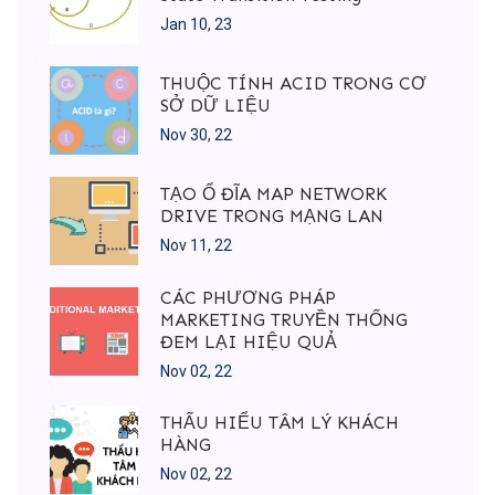
Jan 10, 23
THUỘC TÍNH ACID TRONG CƠ
SỞ DỮ LIỆU
Nov 30, 22
TẠO Ổ ĐĨA MAP NETWORK
DRIVE TRONG MẠNG LAN
Nov 11, 22
CÁC PHƯƠNG PHÁP
MARKETING TRUYỀN THỐNG
ĐEM LẠI HIỆU QUẢ
Nov 02, 22
THẤU HIỂU TÂM LÝ KHÁCH
HÀNG
Nov 02, 22