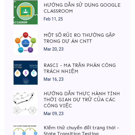
HƯỚNG DẪN SỬ DỤNG GOOGLE
CLASSROOM
Feb 11, 25
MỘT SỐ RỦI RO THƯỜNG GẶP
TRONG DỰ ÁN CNTT
Mar 20, 23
RASCI - MA TRẬN PHÂN CÔNG
TRÁCH NHIỆM
Mar 16, 23
HƯỚNG DẪN THỰC HÀNH TÍNH
THỜI GIAN DỰ TRỮ CỦA CÁC
CÔNG VIỆC
Mar 09, 23
Kiểm thử chuyển đổi trạng thái -
State Transition Testing