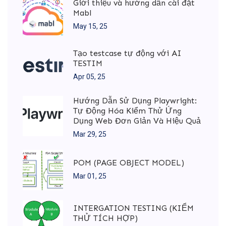
Giới thiệu và hướng dẫn cài đặt
Mabl
May 15, 25
Tạo testcase tự động với AI
TESTIM
Apr 05, 25
Hướng Dẫn Sử Dụng Playwright:
Tự Động Hóa Kiểm Thử Ứng
Dụng Web Đơn Giản Và Hiệu Quả
Mar 29, 25
POM (PAGE OBJECT MODEL)
Mar 01, 25
INTERGATION TESTING (KIỂM
THỬ TÍCH HỢP)