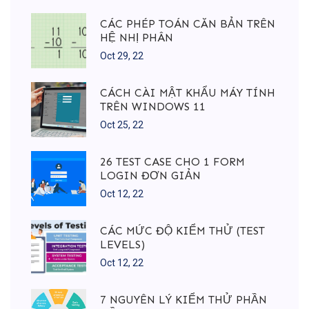
CÁC PHÉP TOÁN CĂN BẢN TRÊN
HỆ NHỊ PHÂN
Oct 29, 22
CÁCH CÀI MẬT KHẨU MÁY TÍNH
TRÊN WINDOWS 11
Oct 25, 22
26 TEST CASE CHO 1 FORM
LOGIN ĐƠN GIẢN
Oct 12, 22
CÁC MỨC ĐỘ KIỂM THỬ (TEST
LEVELS)
Oct 12, 22
7 NGUYÊN LÝ KIỂM THỬ PHẦN