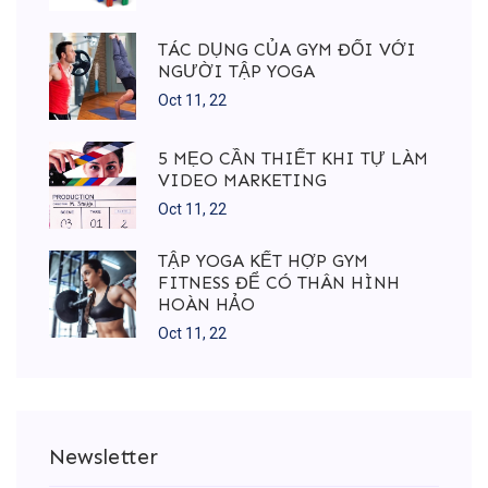
TÁC DỤNG CỦA GYM ĐỐI VỚI
NGƯỜI TẬP YOGA
Oct 11, 22
5 MẸO CẦN THIẾT KHI TỰ LÀM
VIDEO MARKETING
Oct 11, 22
TẬP YOGA KẾT HỢP GYM
FITNESS ĐỂ CÓ THÂN HÌNH
HOÀN HẢO
Oct 11, 22
Newsletter