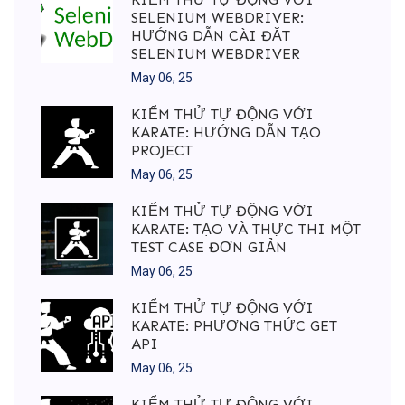
SELENIUM WEBDRIVER:
HƯỚNG DẪN CÀI ĐẶT
SELENIUM WEBDRIVER
May 06, 25
KIỂM THỬ TỰ ĐỘNG VỚI
KARATE: HƯỚNG DẪN TẠO
PROJECT
May 06, 25
KIỂM THỬ TỰ ĐỘNG VỚI
KARATE: TẠO VÀ THỰC THI MỘT
TEST CASE ĐƠN GIẢN
May 06, 25
KIỂM THỬ TỰ ĐỘNG VỚI
KARATE: PHƯƠNG THỨC GET
API
May 06, 25
KIỂM THỬ TỰ ĐỘNG VỚI