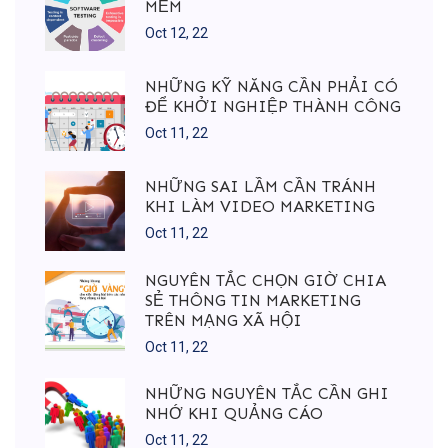
MỀM
Oct 12, 22
NHỮNG KỸ NĂNG CẦN PHẢI CÓ
ĐỂ KHỞI NGHIỆP THÀNH CÔNG
Oct 11, 22
NHỮNG SAI LẦM CẦN TRÁNH
KHI LÀM VIDEO MARKETING
Oct 11, 22
NGUYÊN TẮC CHỌN GIỜ CHIA
SẺ THÔNG TIN MARKETING
TRÊN MẠNG XÃ HỘI
Oct 11, 22
NHỮNG NGUYÊN TẮC CẦN GHI
NHỚ KHI QUẢNG CÁO
Oct 11, 22