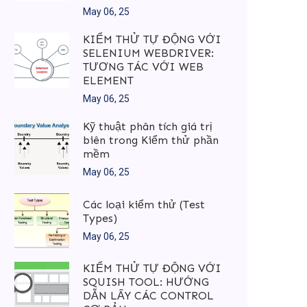
May 06, 25
KIỂM THỬ TỰ ĐỘNG VỚI
SELENIUM WEBDRIVER:
TƯƠNG TÁC VỚI WEB
ELEMENT
May 06, 25
Kỹ thuật phân tích giá trị
biên trong Kiểm thử phần
mềm
May 06, 25
Các loại kiểm thử (Test
Types)
May 06, 25
KIỂM THỬ TỰ ĐỘNG VỚI
SQUISH TOOL: HƯỚNG
DẪN LẤY CÁC CONTROL