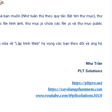
 bạn muốn (Nhớ tuân thủ theo quy tắc đặt tên thư mục), thư
file hình ảnh, thư mục js chứa các file .js và thư mục public
n nữa về “Lập trình Web” hy vọng các bạn theo dõi và ủng hộ
Như Trần
PLT Solutions
https://pltpro.net
https://xaydungphanmem.com
www.youtube.com/@pltsolutions3010