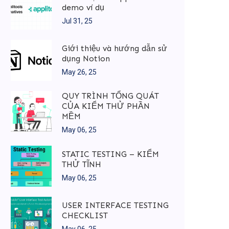
demo ví dụ
Jul 31, 25
Giới thiệu và hướng dẫn sử
dụng Notion
May 26, 25
QUY TRÌNH TỔNG QUÁT
CỦA KIỂM THỬ PHẦN
MỀM
May 06, 25
STATIC TESTING – KIỂM
THỬ TĨNH
May 06, 25
USER INTERFACE TESTING
CHECKLIST
May 06, 25