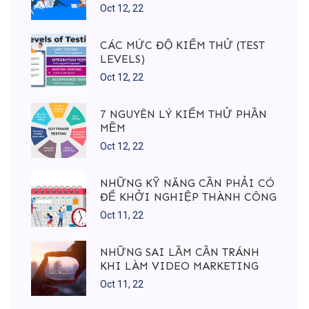
Oct 12, 22
CÁC MỨC ĐỘ KIỂM THỬ (TEST
LEVELS)
Oct 12, 22
7 NGUYÊN LÝ KIỂM THỬ PHẦN
MỀM
Oct 12, 22
NHỮNG KỸ NĂNG CẦN PHẢI CÓ
ĐỂ KHỞI NGHIỆP THÀNH CÔNG
Oct 11, 22
NHỮNG SAI LẦM CẦN TRÁNH
KHI LÀM VIDEO MARKETING
Oct 11, 22