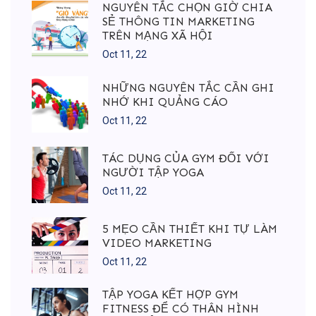
NGUYÊN TẮC CHỌN GIỜ CHIA
SẺ THÔNG TIN MARKETING
TRÊN MẠNG XÃ HỘI
Oct 11, 22
NHỮNG NGUYÊN TẮC CẦN GHI
NHỚ KHI QUẢNG CÁO
Oct 11, 22
TÁC DỤNG CỦA GYM ĐỐI VỚI
NGƯỜI TẬP YOGA
Oct 11, 22
5 MẸO CẦN THIẾT KHI TỰ LÀM
VIDEO MARKETING
Oct 11, 22
TẬP YOGA KẾT HỢP GYM
FITNESS ĐỂ CÓ THÂN HÌNH