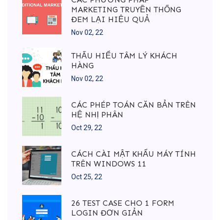
MARKETING TRUYỀN THỐNG
ĐEM LẠI HIỆU QUẢ
Nov 02, 22
THẤU HIỂU TÂM LÝ KHÁCH
HÀNG
Nov 02, 22
CÁC PHÉP TOÁN CĂN BẢN TRÊN
HỆ NHỊ PHÂN
Oct 29, 22
CÁCH CÀI MẬT KHẨU MÁY TÍNH
TRÊN WINDOWS 11
Oct 25, 22
26 TEST CASE CHO 1 FORM
LOGIN ĐƠN GIẢN