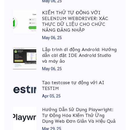
May 06, 25
KIỂM THỬ TỰ ĐỘNG VỚI
SELENIUM WEBDRIVER: XÁC
THỰC DỮ LIỆU CHO CHỨC
NĂNG ĐĂNG NHẬP
May 06, 25
Lập trình di động Android: Hướng
dẫn cài đặt IDE Android Studio
và máy ảo
May 06, 25
Tạo testcase tự động với AI
TESTIM
Apr 05, 25
Hướng Dẫn Sử Dụng Playwright:
Tự Động Hóa Kiểm Thử Ứng
Dụng Web Đơn Giản Và Hiệu Quả
Mar 29, 25