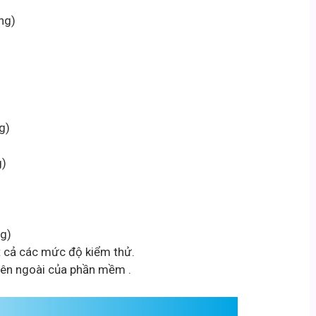
ng)
g)
g)
ng)
t cả các mức độ kiểm thử.
bên ngoài của phần mềm .