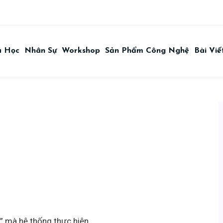
á Học
Nhân Sự
Workshop
Sản Phẩm Công Nghệ
Bài Viế
” mà hệ thống thực hiện.