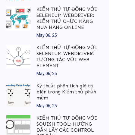
KIỂM THỬ TỰ ĐỘNG VỚI
SELENIUM WEBDRIVER:
KIỂM THỬ CHỨC NĂNG
MUA HÀNG ONLINE
May 06, 25
KIỂM THỬ TỰ ĐỘNG VỚI
SELENIUM WEBDRIVER:
TƯƠNG TÁC VỚI WEB
ELEMENT
May 06, 25
Kỹ thuật phân tích giá trị
biên trong Kiểm thử phần
mềm
May 06, 25
KIỂM THỬ TỰ ĐỘNG VỚI
SQUISH TOOL: HƯỚNG
DẪN LẤY CÁC CONTROL