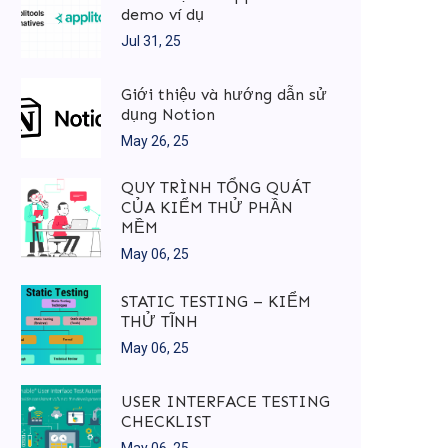
demo ví dụ
Jul 31, 25
Giới thiệu và hướng dẫn sử
dụng Notion
May 26, 25
QUY TRÌNH TỔNG QUÁT
CỦA KIỂM THỬ PHẦN
MỀM
May 06, 25
STATIC TESTING – KIỂM
THỬ TĨNH
May 06, 25
USER INTERFACE TESTING
CHECKLIST
May 06, 25