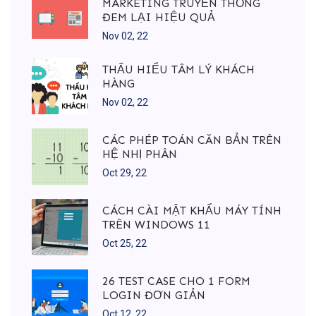
MARKETING TRUYỀN THỐNG
ĐEM LẠI HIỆU QUẢ
Nov 02, 22
THẤU HIỂU TÂM LÝ KHÁCH
HÀNG
Nov 02, 22
CÁC PHÉP TOÁN CĂN BẢN TRÊN
HỆ NHỊ PHÂN
Oct 29, 22
CÁCH CÀI MẬT KHẨU MÁY TÍNH
TRÊN WINDOWS 11
Oct 25, 22
26 TEST CASE CHO 1 FORM
LOGIN ĐƠN GIẢN
Oct 12, 22