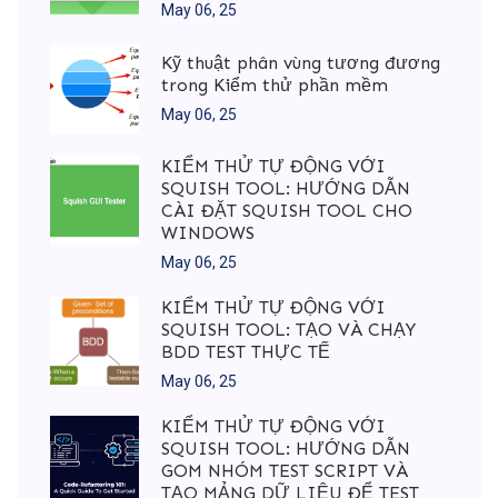
May 06, 25
Kỹ thuật phân vùng tương đương
trong Kiểm thử phần mềm
May 06, 25
KIỂM THỬ TỰ ĐỘNG VỚI
SQUISH TOOL: HƯỚNG DẪN
CÀI ĐẶT SQUISH TOOL CHO
WINDOWS
May 06, 25
KIỂM THỬ TỰ ĐỘNG VỚI
SQUISH TOOL: TẠO VÀ CHẠY
BDD TEST THỰC TẾ
May 06, 25
KIỂM THỬ TỰ ĐỘNG VỚI
SQUISH TOOL: HƯỚNG DẪN
GOM NHÓM TEST SCRIPT VÀ
TẠO MẢNG DỮ LIỆU ĐỂ TEST