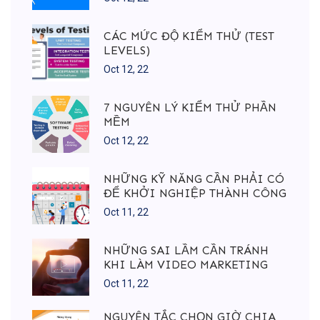
CÁC MỨC ĐỘ KIỂM THỬ (TEST
LEVELS)
Oct 12, 22
7 NGUYÊN LÝ KIỂM THỬ PHẦN
MỀM
Oct 12, 22
NHỮNG KỸ NĂNG CẦN PHẢI CÓ
ĐỂ KHỞI NGHIỆP THÀNH CÔNG
Oct 11, 22
NHỮNG SAI LẦM CẦN TRÁNH
KHI LÀM VIDEO MARKETING
Oct 11, 22
NGUYÊN TẮC CHỌN GIỜ CHIA