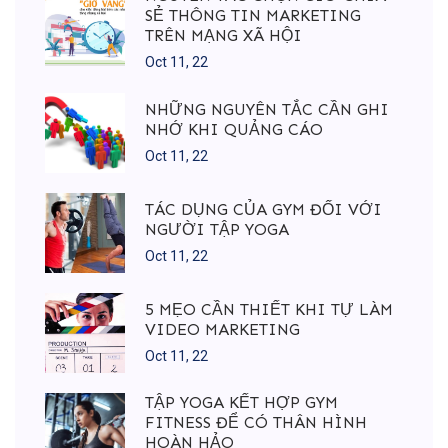
SẺ THÔNG TIN MARKETING
TRÊN MẠNG XÃ HỘI
Oct 11, 22
NHỮNG NGUYÊN TẮC CẦN GHI
NHỚ KHI QUẢNG CÁO
Oct 11, 22
TÁC DỤNG CỦA GYM ĐỐI VỚI
NGƯỜI TẬP YOGA
Oct 11, 22
5 MẸO CẦN THIẾT KHI TỰ LÀM
VIDEO MARKETING
Oct 11, 22
TẬP YOGA KẾT HỢP GYM
FITNESS ĐỂ CÓ THÂN HÌNH
HOÀN HẢO