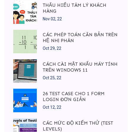
THẤU HIỂU TÂM LÝ KHÁCH
HÀNG
Nov 02, 22
CÁC PHÉP TOÁN CĂN BẢN TRÊN
HỆ NHỊ PHÂN
Oct 29, 22
CÁCH CÀI MẬT KHẨU MÁY TÍNH
TRÊN WINDOWS 11
Oct 25, 22
26 TEST CASE CHO 1 FORM
LOGIN ĐƠN GIẢN
Oct 12, 22
CÁC MỨC ĐỘ KIỂM THỬ (TEST
LEVELS)