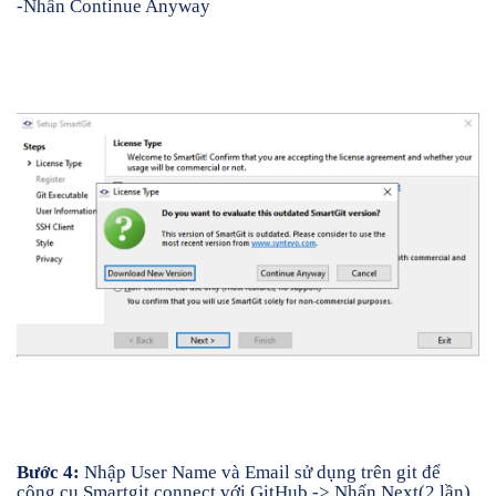
-Nhấn Continue Anyway
Bước 4:
Nhập User Name và Email sử dụng trên git để
công cụ Smartgit connect với GitHub -> Nhấn Next(2 lần)