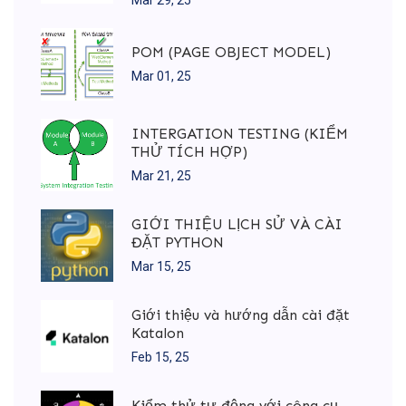
Mar 29, 25
POM (PAGE OBJECT MODEL)
Mar 01, 25
INTERGATION TESTING (KIỂM
THỬ TÍCH HỢP)
Mar 21, 25
GIỚI THIỆU LỊCH SỬ VÀ CÀI
ĐẶT PYTHON
Mar 15, 25
Giới thiệu và hướng dẫn cài đặt
Katalon
Feb 15, 25
Kiểm thử tự động với công cụ