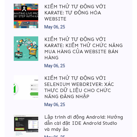
KIỂM THỬ TỰ ĐỘNG VỚI
KARATE: TỰ ĐỘNG HÓA
WEBSITE
May 06, 25
KIỂM THỬ TỰ ĐỘNG VỚI
KARATE: KIỂM THỬ CHỨC NĂNG
MUA HÀNG CỦA WEBSITE BÁN
HÀNG
May 06, 25
KIỂM THỬ TỰ ĐỘNG VỚI
SELENIUM WEBDRIVER: XÁC
THỰC DỮ LIỆU CHO CHỨC
NĂNG ĐĂNG NHẬP
May 06, 25
Lập trình di động Android: Hướng
dẫn cài đặt IDE Android Studio
và máy ảo