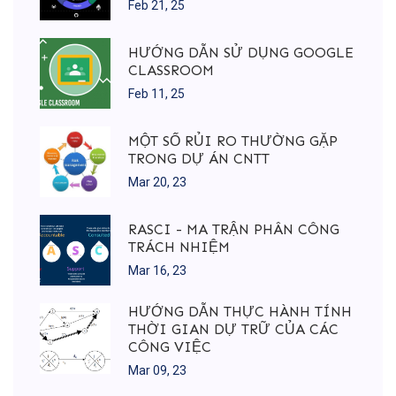
Feb 21, 25
HƯỚNG DẪN SỬ DỤNG GOOGLE
CLASSROOM
Feb 11, 25
MỘT SỐ RỦI RO THƯỜNG GẶP
TRONG DỰ ÁN CNTT
Mar 20, 23
RASCI - MA TRẬN PHÂN CÔNG
TRÁCH NHIỆM
Mar 16, 23
HƯỚNG DẪN THỰC HÀNH TÍNH
THỜI GIAN DỰ TRỮ CỦA CÁC
CÔNG VIỆC
Mar 09, 23