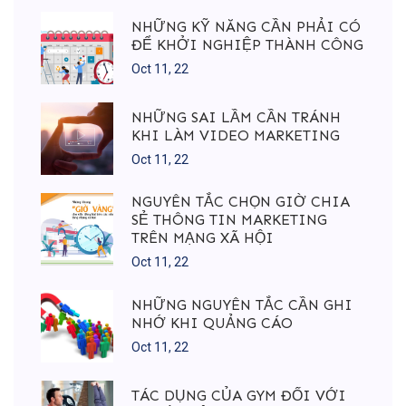
NHỮNG KỸ NĂNG CẦN PHẢI CÓ
ĐỂ KHỞI NGHIỆP THÀNH CÔNG
Oct 11, 22
NHỮNG SAI LẦM CẦN TRÁNH
KHI LÀM VIDEO MARKETING
Oct 11, 22
NGUYÊN TẮC CHỌN GIỜ CHIA
SẺ THÔNG TIN MARKETING
TRÊN MẠNG XÃ HỘI
Oct 11, 22
NHỮNG NGUYÊN TẮC CẦN GHI
NHỚ KHI QUẢNG CÁO
Oct 11, 22
TÁC DỤNG CỦA GYM ĐỐI VỚI