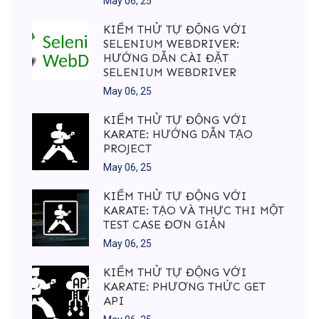
May 06, 25
KIỂM THỬ TỰ ĐỘNG VỚI
SELENIUM WEBDRIVER:
HƯỚNG DẪN CÀI ĐẶT
SELENIUM WEBDRIVER
May 06, 25
KIỂM THỬ TỰ ĐỘNG VỚI
KARATE: HƯỚNG DẪN TẠO
PROJECT
May 06, 25
KIỂM THỬ TỰ ĐỘNG VỚI
KARATE: TẠO VÀ THỰC THI MỘT
TEST CASE ĐƠN GIẢN
May 06, 25
KIỂM THỬ TỰ ĐỘNG VỚI
KARATE: PHƯƠNG THỨC GET
API