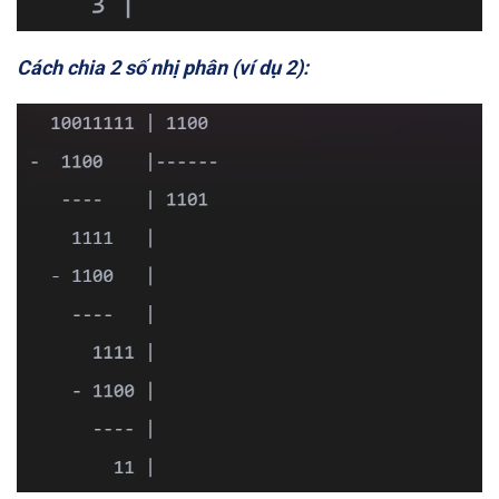
Cách chia 2 số nhị phân (ví dụ 2):