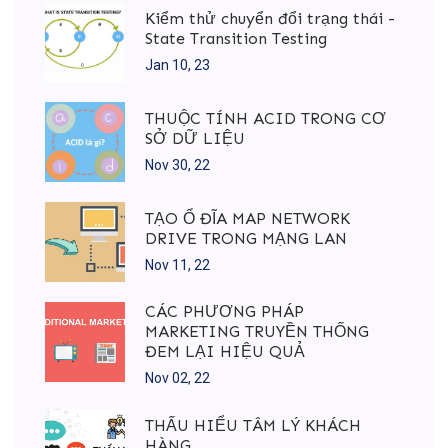
Kiểm thử chuyển đổi trạng thái -
State Transition Testing
Jan 10, 23
THUỘC TÍNH ACID TRONG CƠ
SỞ DỮ LIỆU
Nov 30, 22
TẠO Ổ ĐĨA MAP NETWORK
DRIVE TRONG MẠNG LAN
Nov 11, 22
CÁC PHƯƠNG PHÁP
MARKETING TRUYỀN THỐNG
ĐEM LẠI HIỆU QUẢ
Nov 02, 22
THẤU HIỂU TÂM LÝ KHÁCH
HÀNG