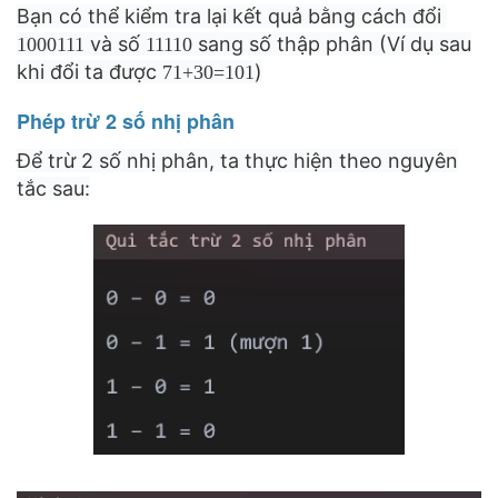
10001
Bạn có thể kiểm tra lại kết quả bằng cách đổi
11110_2
và số
sang số thập phân (Ví dụ sau
100011
1
1111
0
71
khi đổi ta được
)
71
+
30
=
101
+
30
Phép trừ 2 số nhị phân
=
Để trừ 2 số nhị phân, ta thực hiện theo nguyên
101
tắc sau: